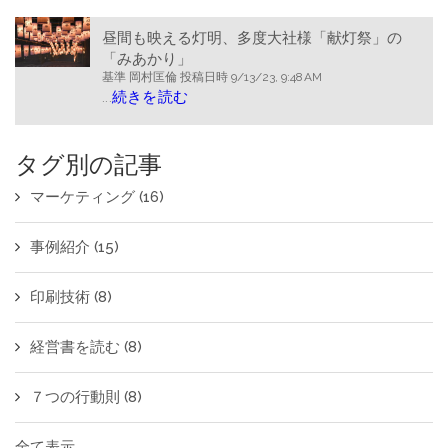
昼間も映える灯明、多度大社様「献灯祭」の
「みあかり」
基準
岡村匡倫
投稿日時
9/13/23, 9:48 AM
...
続きを読む
タグ別の記事
マーケティング
(16)
事例紹介
(15)
印刷技術
(8)
経営書を読む
(8)
７つの行動則
(8)
全て表示