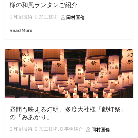
様の和風ランタンご紹介
印刷技術
,
加工技術
岡村匡倫
Read More
昼間も映える灯明、多度大社様「献灯祭」
の「みあかり」
印刷技術
,
加工技術
,
事例紹介
岡村匡倫