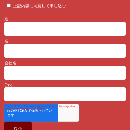
TEL：0745-62-2701 / FAX：0745-62-8564
上記内容に同意して申し込む
＜個人情報の利用目的＞
提供される個人情報は、ブログの更新情報やメールマガジンの送付に限定し
姓
利用いたします。
＜個人情報の第三者提供＞
当社は、以下の場合を除き、お客様の個人情報を第三者に開示・提供するこ
とはありません。
名
1. お客様から予め同意をいただいている場合
2. 公共の利益の保護または公権力により開示を求められ、法的に開示を拒
めない場合
3. お客様およびその他の個人の生命、身体または財産等に対する差し迫った
会社名
危険に対処するため、やむを得ず利用する場合
4. お客様の行った行為により、損害を被ったまたはその恐れがあると主張す
る第三者から要請があり、相当の理由があると当社が判断した場合
＜個人情報の外部委託＞
Email
当社は、上記の個人情報の利用目的を達成するために、業務の一部を外部に
委託することがあります。この場合、内部規定に従いお客様の個人情報の取
扱に関して、当社が責任をもって適切な管理を行います。
＜個人情報の開示・修正・削除等＞
当社は、取得させていただいた個人情報について、お客様ご本人から下記の
お申し出があった場合は、ご本人であることを確認した上で合理的な期間内
に対応致します。
・利用目的の通知