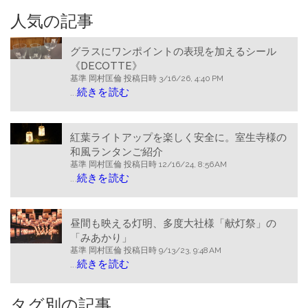
人気の記事
グラスにワンポイントの表現を加えるシール
《DECOTTE》
基準
岡村匡倫
投稿日時
3/16/26, 4:40 PM
...
続きを読む
紅葉ライトアップを楽しく安全に。室生寺様の
和風ランタンご紹介
基準
岡村匡倫
投稿日時
12/16/24, 8:56 AM
...
続きを読む
昼間も映える灯明、多度大社様「献灯祭」の
「みあかり」
基準
岡村匡倫
投稿日時
9/13/23, 9:48 AM
...
続きを読む
タグ別の記事